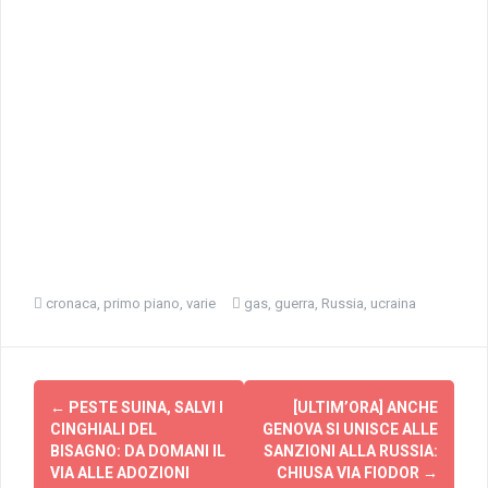
cronaca
,
primo piano
,
varie
gas
,
guerra
,
Russia
,
ucraina
Navigazione
←
PESTE SUINA, SALVI I
[ULTIM’ORA] ANCHE
articolo
CINGHIALI DEL
GENOVA SI UNISCE ALLE
BISAGNO: DA DOMANI IL
SANZIONI ALLA RUSSIA:
VIA ALLE ADOZIONI
CHIUSA VIA FIODOR
→