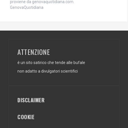
proviene da genovaquotidiana.com.
GenovaQuotidiana
ATTENZIONE
é un sito satirico che tende alle bufale
non adatto a divulgatori scientifici
DISCLAIMER
COOKIE