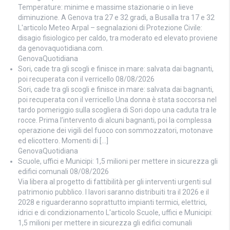
Temperature: minime e massime stazionarie o in lieve
diminuzione. A Genova tra 27 e 32 gradi, a Busalla tra 17 e 32
L'articolo Meteo Arpal – segnalazioni di Protezione Civile:
disagio fisiologico per caldo, tra moderato ed elevato proviene
da genovaquotidiana.com.
GenovaQuotidiana
Sori, cade tra gli scogli e finisce in mare: salvata dai bagnanti,
poi recuperata con il verricello
08/08/2026
Sori, cade tra gli scogli e finisce in mare: salvata dai bagnanti,
poi recuperata con il verricello Una donna è stata soccorsa nel
tardo pomeriggio sulla scogliera di Sori dopo una caduta tra le
rocce. Prima l’intervento di alcuni bagnanti, poi la complessa
operazione dei vigili del fuoco con sommozzatori, motonave
ed elicottero. Momenti di […]
GenovaQuotidiana
Scuole, uffici e Municipi: 1,5 milioni per mettere in sicurezza gli
edifici comunali
08/08/2026
Via libera al progetto di fattibilità per gli interventi urgenti sul
patrimonio pubblico. I lavori saranno distribuiti tra il 2026 e il
2028 e riguarderanno soprattutto impianti termici, elettrici,
idrici e di condizionamento L'articolo Scuole, uffici e Municipi:
1,5 milioni per mettere in sicurezza gli edifici comunali