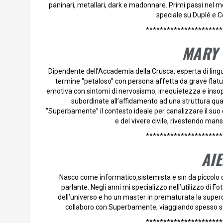
paninari, metallari, dark e madonnare. Primi passi nel 
speciale su Duplé e Co
**********************
MARY 
Dipendente dell’Accademia della Crusca, esperta di lingue,
termine “petaloso” con persona affetta da grave flat
emotiva con sintomi di nervosismo, irrequietezza e insop
subordinate all’affidamento ad una struttura quali
“Superbamente” il contesto ideale per canalizzare il suo
e del vivere civile, rivestendo man
**********************
AI
Nasco come informatico,sistemista e sin da piccolo d
parlante. Negli anni mi specializzo nell’utilizzo di 
dell’universo e ho un master in prematurata la supe
collaboro con Superbamente, viaggiando spesso sugl
**********************