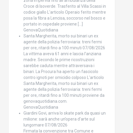
zona impervia fino all’ambulanza della
Croce di Isoverde. Trasferito al Villa Scassi in
codice giallo L'articolo Operaio ferito mentre
posa la fibra a Lencisa, soccorso nel bosco e
portato in ospedale proviene […]
GenovaQuotidiana
Santa Margherita, morto sui binari un ex
agente della polizia ferroviaria: treni fermi
per ore, ritardi fino a 100 minuti
07/08/2026
La vittima aveva 61 anni e lascia l’anziana
madre. Secondo le prime ricostruzioni
sarebbe caduta mentre attraversava i
binari. La Procura ha aperto un fascicolo
contro ignoti per omicidio colposo L'articolo
Santa Margherita, morto sui binari un ex
agente della polizia ferroviaria: treni fermi
per ore, ritardi fino a 100 minuti proviene da
genovaquotidiana.com.
GenovaQuotidiana
Giardini Govi, arriva lo skate park da quasi un
milione: sarà anche un’opera d’arte sul
lungomare
07/08/2026
Firmata la convenzione tra Comune e