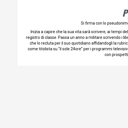
P
Si firma con lo pseudonimo
Inizia a capire che la sua vita sarà scrivere, ai tempi d
registro di classe. Passa un anno a militare scrivendo i l
che lo recluta per il suo quotidiano affidandogli la rubric
come titolista su “il sole 24ore” per i programmi televi
con prospetti