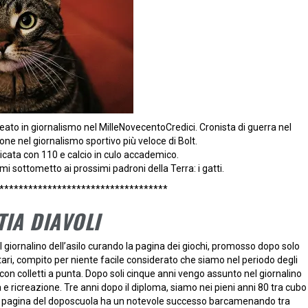
eato in giornalismo nel MilleNovecentoCredici. Cronista di guerra nel
sione nel giornalismo sportivo più veloce di Bolt.
cata con 110 e calcio in culo accademico.
i sottometto ai prossimi padroni della Terra: i gatti.
***********************************
TIA DIAVOLI
l giornalino dell’asilo curando la pagina dei giochi, promosso dopo solo
tari, compito per niente facile considerato che siamo nel periodo degli
on colletti a punta. Dopo soli cinque anni vengo assunto nel giornalino
e ricreazione. Tre anni dopo il diploma, siamo nei pieni anni 80 tra cubo
i la pagina del doposcuola ha un notevole successo barcamenando tra