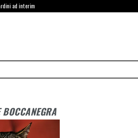
rdini ad interim
 istituisce servizio di furgoni a noleggio gratuito per le ditt
lla Sampdoria il campo “Signorini” di Pegli
 programma sul trasporto pubblico: “Tutti gli autisti dovranno e
indaco, Ilaria Salis barricata dentro Palazzo Tursi
nzate per l’arrivo dell’americana Walmart
E BOCCANEGRA