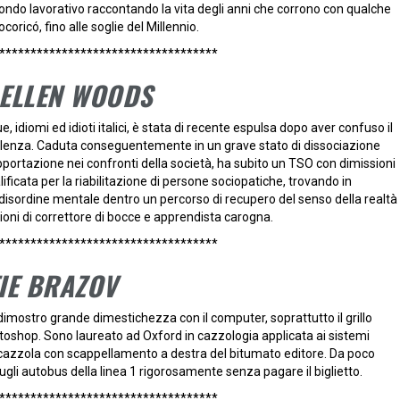
mondo lavorativo raccontando la vita degli anni che corrono con qualche
coricó, fino alle soglie del Millennio.
***********************************
ELLEN WOODS
 idiomi ed idioti italici, è stata di recente espulsa dopo aver confuso il
ulenza. Caduta conseguentemente in un grave stato di dissociazione
portazione nei confronti della società, ha subito un TSO con dimissioni
ficata per la riabilitazione di persone sociopatiche, trovando in
 disordine mentale dentro un percorso di recupero del senso della realtà
sioni di correttore di bocce e apprendista carogna.
***********************************
EIE BRAZOV
imostro grande dimestichezza con il computer, soprattutto il grillo
Fottoshop. Sono laureato ad Oxford in cazzologia applicata ai sistemi
rcazzola con scappellamento a destra del bitumato editore. Da poco
i autobus della linea 1 rigorosamente senza pagare il biglietto.
***********************************