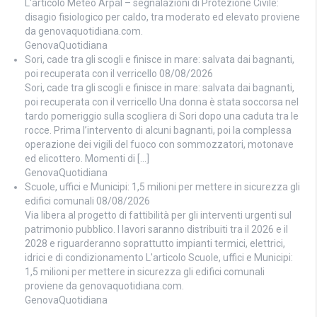
L'articolo Meteo Arpal – segnalazioni di Protezione Civile:
disagio fisiologico per caldo, tra moderato ed elevato proviene
da genovaquotidiana.com.
GenovaQuotidiana
Sori, cade tra gli scogli e finisce in mare: salvata dai bagnanti,
poi recuperata con il verricello
08/08/2026
Sori, cade tra gli scogli e finisce in mare: salvata dai bagnanti,
poi recuperata con il verricello Una donna è stata soccorsa nel
tardo pomeriggio sulla scogliera di Sori dopo una caduta tra le
rocce. Prima l’intervento di alcuni bagnanti, poi la complessa
operazione dei vigili del fuoco con sommozzatori, motonave
ed elicottero. Momenti di […]
GenovaQuotidiana
Scuole, uffici e Municipi: 1,5 milioni per mettere in sicurezza gli
edifici comunali
08/08/2026
Via libera al progetto di fattibilità per gli interventi urgenti sul
patrimonio pubblico. I lavori saranno distribuiti tra il 2026 e il
2028 e riguarderanno soprattutto impianti termici, elettrici,
idrici e di condizionamento L'articolo Scuole, uffici e Municipi:
1,5 milioni per mettere in sicurezza gli edifici comunali
proviene da genovaquotidiana.com.
GenovaQuotidiana