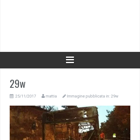
29w
25/11/2017
mattia
Immagine pubblicata in:
29w