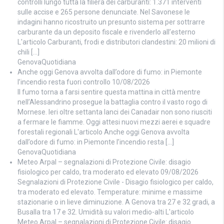
controlli lungo tutta la filiera dei carburanti: 1.371 interventi
sulle accise e 265 persone denunciate. Nel Savonese le
indagini hanno ricostruito un presunto sistema per sottrarre
carburante da un deposito fiscale e rivenderlo all’esterno
L'articolo Carburanti, frodi e distributori clandestini: 20 milioni di
chili […]
GenovaQuotidiana
Anche oggi Genova avvolta dall’odore di fumo: in Piemonte
l’incendio resta fuori controllo
10/08/2026
Il fumo torna a farsi sentire questa mattina in città mentre
nell’Alessandrino prosegue la battaglia contro il vasto rogo di
Mornese. Ieri oltre settanta lanci dei Canadair non sono riusciti
a fermare le fiamme. Oggi attesi nuovi mezzi aerei e squadre
forestali regionali L'articolo Anche oggi Genova avvolta
dall’odore di fumo: in Piemonte l’incendio resta […]
GenovaQuotidiana
Meteo Arpal – segnalazioni di Protezione Civile: disagio
fisiologico per caldo, tra moderato ed elevato
09/08/2026
Segnalazioni di Protezione Civile - Disagio fisiologico per caldo,
tra moderato ed elevato. Temperature: minime e massime
stazionarie o in lieve diminuzione. A Genova tra 27 e 32 gradi, a
Busalla tra 17 e 32. Umidità su valori medio-alti L'articolo
Meteo Arpal – segnalazioni di Protezione Civile: disagio