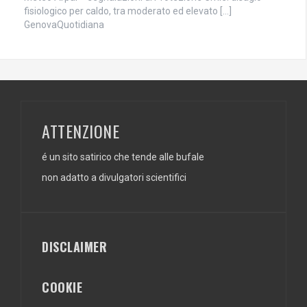
fisiologico per caldo, tra moderato ed elevato […]
GenovaQuotidiana
ATTENZIONE
é un sito satirico che tende alle bufale
non adatto a divulgatori scientifici
DISCLAIMER
COOKIE