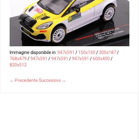
Immagine disponibile in:
947x591
/
150x150
/
300x187
/
768x479
/
947x591
/
947x591
/
947x591
/
600x400
/
820x512
← Precedente
Successivo →