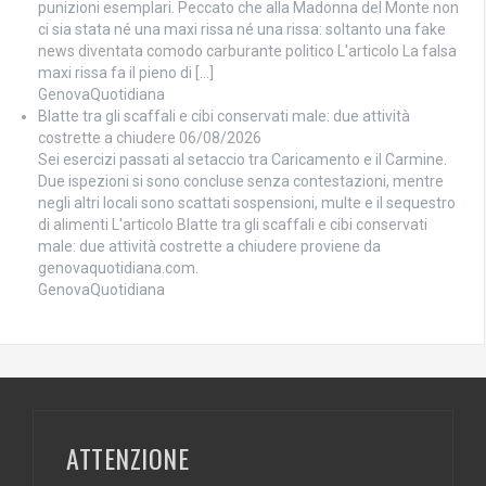
punizioni esemplari. Peccato che alla Madonna del Monte non
ci sia stata né una maxi rissa né una rissa: soltanto una fake
news diventata comodo carburante politico L'articolo La falsa
maxi rissa fa il pieno di […]
GenovaQuotidiana
Blatte tra gli scaffali e cibi conservati male: due attività
costrette a chiudere
06/08/2026
Sei esercizi passati al setaccio tra Caricamento e il Carmine.
Due ispezioni si sono concluse senza contestazioni, mentre
negli altri locali sono scattati sospensioni, multe e il sequestro
di alimenti L'articolo Blatte tra gli scaffali e cibi conservati
male: due attività costrette a chiudere proviene da
genovaquotidiana.com.
GenovaQuotidiana
ATTENZIONE