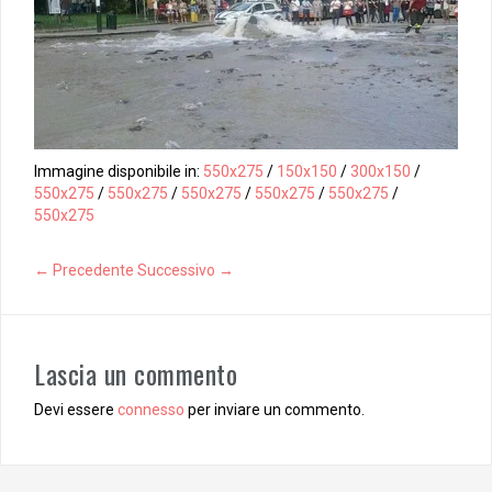
Immagine disponibile in:
550x275
/
150x150
/
300x150
/
550x275
/
550x275
/
550x275
/
550x275
/
550x275
/
550x275
← Precedente
Successivo →
Lascia un commento
Devi essere
connesso
per inviare un commento.