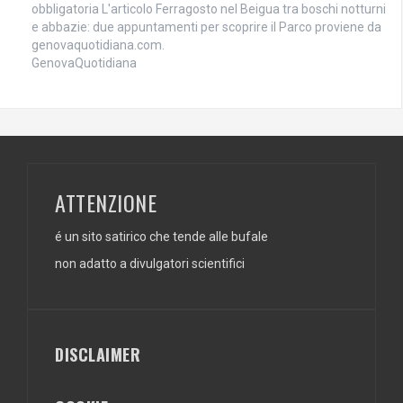
obbligatoria L'articolo Ferragosto nel Beigua tra boschi notturni
e abbazie: due appuntamenti per scoprire il Parco proviene da
genovaquotidiana.com.
GenovaQuotidiana
ATTENZIONE
é un sito satirico che tende alle bufale
non adatto a divulgatori scientifici
DISCLAIMER