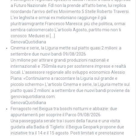
a Futuro Nazionale. FdI non la prende affatto bene, lui replica
ricordando l’arrivo dell’ex Movimento 5 Stelle Roberto Traversi.
L'ex leghista e ormai ex meloniano raggiunge il già
pluritrasmigrante Francesco Maresca: più che politica, ormai
sembra calciomercato L'articolo Agosto, partito mio non ti
conosco: Medusei si […]
GenovaQuotidiana
Cinema e serie, la Liguria mette sul piatto quasi 2 milioni: a
settembre due nuovi bandi
09/08/2026
Un milione per attirare grandi produzioni nazionali e
internazionali e 750mila euro per sostenere imprese e realtà
locali. L’assessore regionale allo sviluppo economico Alessio
Piana: «Continuiamo a raccontare la Liguria sul grande e
piccolo schermo» L'articolo Cinema e serie, la Liguria mette sul
piatto quasi 2 milioni: a settembre due nuovi bandi proviene da
genovaquotidiana.com.
GenovaQuotidiana
Ferragosto nel Beigua tra boschi notturni e abbazie: due
appuntamenti per scoprire il Parco
09/08/2026
Una passeggiata serale tra i suoni della fauna e una visita
guidata alla Badia di Tiglieto: il Beigua Geopark propone due
iniziative tra il 14 e il 15 agosto. Posti limitati e prenotazione