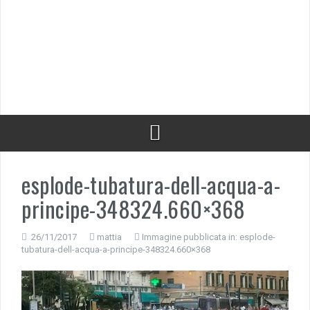
esplode-tubatura-dell-acqua-a-
principe-348324.660×368
26/11/2017
mattia
Immagine pubblicata in:
esplode-
tubatura-dell-acqua-a-principe-348324.660×368