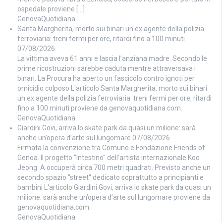
ospedale proviene […]
GenovaQuotidiana
Santa Margherita, morto sui binari un ex agente della polizia
ferroviaria: treni fermi per ore, ritardi fino a 100 minuti
07/08/2026
La vittima aveva 61 anni e lascia l’anziana madre. Secondo le
prime ricostruzioni sarebbe caduta mentre attraversava i
binari. La Procura ha aperto un fascicolo contro ignoti per
omicidio colposo L'articolo Santa Margherita, morto sui binari
un ex agente della polizia ferroviaria: treni fermi per ore, ritardi
fino a 100 minuti proviene da genovaquotidiana.com.
GenovaQuotidiana
Giardini Govi, arriva lo skate park da quasi un milione: sarà
anche un’opera d’arte sul lungomare
07/08/2026
Firmata la convenzione tra Comune e Fondazione Friends of
Genoa. Il progetto "Intestino" dell’artista internazionale Koo
Jeong. A occuperà circa 700 metri quadrati. Previsto anche un
secondo spazio "street" dedicato soprattutto a principianti e
bambini L'articolo Giardini Govi, arriva lo skate park da quasi un
milione: sarà anche un’opera d’arte sul lungomare proviene da
genovaquotidiana.com.
GenovaQuotidiana