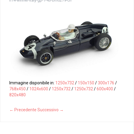
n14-winner-italy-gp-1-43-bm0279-ch
Immagine disponibile in:
1250x732
/
150x150
/
300x176
/
768x450
/
1024x600
/
1250x732
/
1250x732
/
600x400
/
820x480
← Precedente
Successivo →