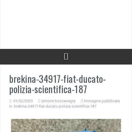
brekina-34917-fiat-ducato-
polizia-scientifica-187
01/02/2025
simone boccanegra
Immagine pubblicata
in:
brekina-34917-fiat-ducato-polizia-scientifica-187