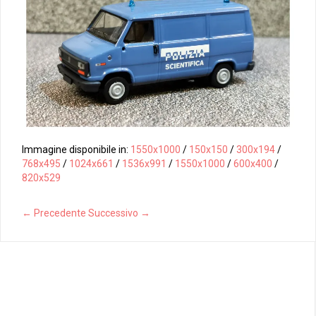
Immagine disponibile in:
1550x1000
/
150x150
/
300x194
/
768x495
/
1024x661
/
1536x991
/
1550x1000
/
600x400
/
820x529
← Precedente
Successivo →