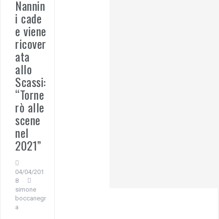
Nannin
i cade
e viene
ricover
ata
allo
Scassi:
“Torne
rò alle
scene
nel
2021”
04/04/201
8
simone
boccanegr
a