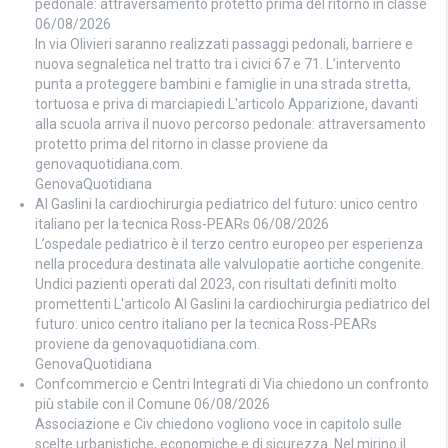
pedonale: attraversamento protetto prima del ritorno in classe
06/08/2026
In via Olivieri saranno realizzati passaggi pedonali, barriere e
nuova segnaletica nel tratto tra i civici 67 e 71. L’intervento
punta a proteggere bambini e famiglie in una strada stretta,
tortuosa e priva di marciapiedi L'articolo Apparizione, davanti
alla scuola arriva il nuovo percorso pedonale: attraversamento
protetto prima del ritorno in classe proviene da
genovaquotidiana.com.
GenovaQuotidiana
Al Gaslini la cardiochirurgia pediatrico del futuro: unico centro
italiano per la tecnica Ross-PEARs
06/08/2026
L’ospedale pediatrico è il terzo centro europeo per esperienza
nella procedura destinata alle valvulopatie aortiche congenite.
Undici pazienti operati dal 2023, con risultati definiti molto
promettenti L'articolo Al Gaslini la cardiochirurgia pediatrico del
futuro: unico centro italiano per la tecnica Ross-PEARs
proviene da genovaquotidiana.com.
GenovaQuotidiana
Confcommercio e Centri Integrati di Via chiedono un confronto
più stabile con il Comune
06/08/2026
Associazione e Civ chiedono vogliono voce in capitolo sulle
scelte urbanistiche, economiche e di sicurezza. Nel mirino il