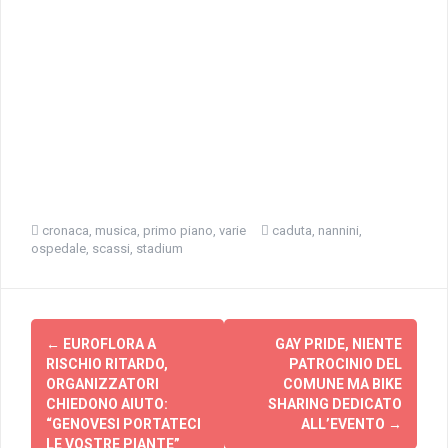
cronaca
,
musica
,
primo piano
,
varie
caduta
,
nannini
,
ospedale
,
scassi
,
stadium
Navigazione
←
EUROFLORA A
GAY PRIDE, NIENTE
articolo
RISCHIO RITARDO,
PATROCINIO DEL
ORGANIZZATORI
COMUNE MA BIKE
CHIEDONO AIUTO:
SHARING DEDICATO
“GENOVESI PORTATECI
ALL’EVENTO
→
LE VOSTRE PIANTE”