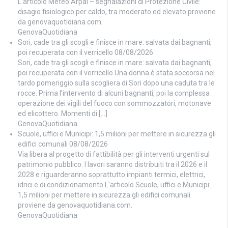
L'articolo Meteo Arpal – segnalazioni di Protezione Civile:
disagio fisiologico per caldo, tra moderato ed elevato proviene
da genovaquotidiana.com.
GenovaQuotidiana
Sori, cade tra gli scogli e finisce in mare: salvata dai bagnanti,
poi recuperata con il verricello
08/08/2026
Sori, cade tra gli scogli e finisce in mare: salvata dai bagnanti,
poi recuperata con il verricello Una donna è stata soccorsa nel
tardo pomeriggio sulla scogliera di Sori dopo una caduta tra le
rocce. Prima l’intervento di alcuni bagnanti, poi la complessa
operazione dei vigili del fuoco con sommozzatori, motonave
ed elicottero. Momenti di […]
GenovaQuotidiana
Scuole, uffici e Municipi: 1,5 milioni per mettere in sicurezza gli
edifici comunali
08/08/2026
Via libera al progetto di fattibilità per gli interventi urgenti sul
patrimonio pubblico. I lavori saranno distribuiti tra il 2026 e il
2028 e riguarderanno soprattutto impianti termici, elettrici,
idrici e di condizionamento L'articolo Scuole, uffici e Municipi:
1,5 milioni per mettere in sicurezza gli edifici comunali
proviene da genovaquotidiana.com.
GenovaQuotidiana