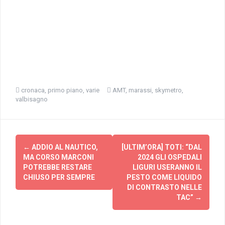
cronaca
,
primo piano
,
varie
AMT
,
marassi
,
skymetro
,
valbisagno
Navigazione
←
ADDIO AL NAUTICO,
[ULTIM’ORA] TOTI: “DAL
articolo
MA CORSO MARCONI
2024 GLI OSPEDALI
POTREBBE RESTARE
LIGURI USERANNO IL
CHIUSO PER SEMPRE
PESTO COME LIQUIDO
DI CONTRASTO NELLE
TAC”
→