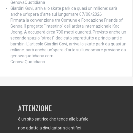
GenovaQuotidiana
Giardini Govi, arriva lo skate park da quasi un milione: sarà
anche un’opera d’arte sul lungomare
07/08/2026
Firmata la convenzione tra Comune e Fondazione Friends of
Genoa. Il progetto "Intestino" dell’artista internazionale Koo
Jeong. A occuperà circa 700 metri quadrati. Previsto anche un
secondo spazio "street" dedicato soprattutto a principianti e
bambini L'articolo Giardini Govi, arriva lo skate park da quasi un
milione: sarà anche un’opera d’arte sul lungomare proviene da
genovaquotidiana.com.
GenovaQuotidiana
ATTENZIONE
é un sito satirico che tende alle bufale
non adatto a divulgatori scientifici