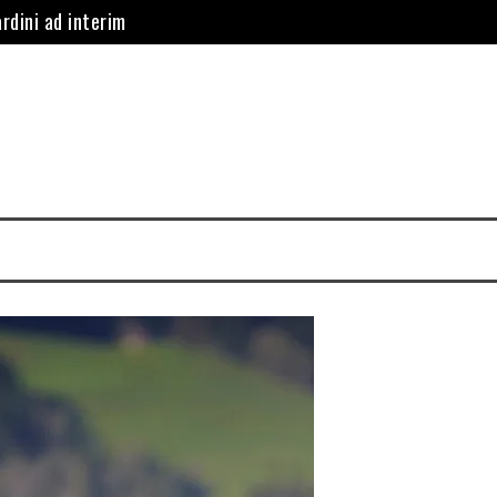
rdini ad interim
 istituisce servizio di furgoni a noleggio gratuito per le ditt
lla Sampdoria il campo “Signorini” di Pegli
 programma sul trasporto pubblico: “Tutti gli autisti dovranno e
indaco, Ilaria Salis barricata dentro Palazzo Tursi
nzate per l’arrivo dell’americana Walmart