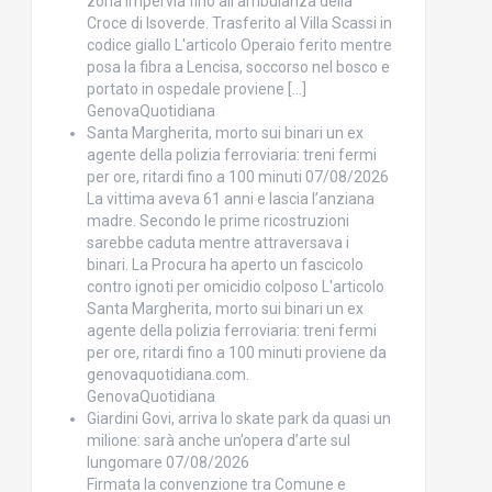
zona impervia fino all’ambulanza della
Croce di Isoverde. Trasferito al Villa Scassi in
codice giallo L'articolo Operaio ferito mentre
posa la fibra a Lencisa, soccorso nel bosco e
portato in ospedale proviene […]
GenovaQuotidiana
Santa Margherita, morto sui binari un ex
agente della polizia ferroviaria: treni fermi
per ore, ritardi fino a 100 minuti
07/08/2026
La vittima aveva 61 anni e lascia l’anziana
madre. Secondo le prime ricostruzioni
sarebbe caduta mentre attraversava i
binari. La Procura ha aperto un fascicolo
contro ignoti per omicidio colposo L'articolo
Santa Margherita, morto sui binari un ex
agente della polizia ferroviaria: treni fermi
per ore, ritardi fino a 100 minuti proviene da
genovaquotidiana.com.
GenovaQuotidiana
Giardini Govi, arriva lo skate park da quasi un
milione: sarà anche un’opera d’arte sul
lungomare
07/08/2026
Firmata la convenzione tra Comune e