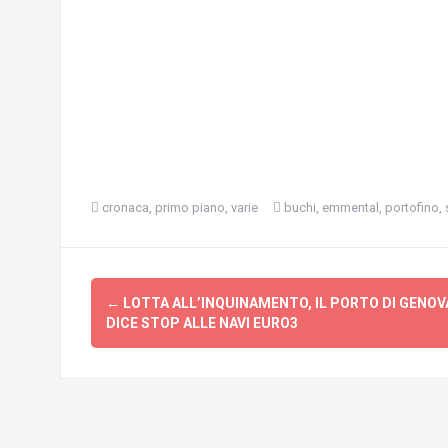
cronaca
,
primo piano
,
varie
buchi
,
emmental
,
portofino
,
Navigazione
←
LOTTA ALL’INQUINAMENTO, IL PORTO DI GENOV
articolo
DICE STOP ALLE NAVI EURO3