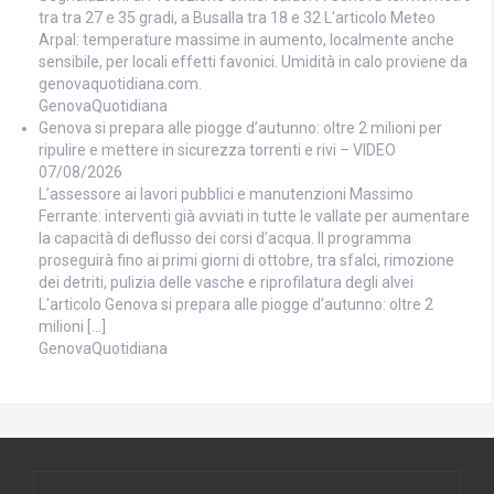
tra tra 27 e 35 gradi, a Busalla tra 18 e 32 L'articolo Meteo
Arpal: temperature massime in aumento, localmente anche
sensibile, per locali effetti favonici. Umidità in calo proviene da
genovaquotidiana.com.
GenovaQuotidiana
Genova si prepara alle piogge d’autunno: oltre 2 milioni per
ripulire e mettere in sicurezza torrenti e rivi – VIDEO
07/08/2026
L’assessore ai lavori pubblici e manutenzioni Massimo
Ferrante: interventi già avviati in tutte le vallate per aumentare
la capacità di deflusso dei corsi d’acqua. Il programma
proseguirà fino ai primi giorni di ottobre, tra sfalci, rimozione
dei detriti, pulizia delle vasche e riprofilatura degli alvei
L'articolo Genova si prepara alle piogge d’autunno: oltre 2
milioni […]
GenovaQuotidiana