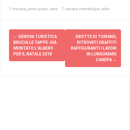
cronaca
,
primo piano
,
varie
carcere
,
Hennebique
,
silos
Navigazione
←
GENOVA TURISTICA
GROTTE DI TOIRANO,
articolo
BRUCIA LE TAPPE: GIÀ
RITROVATI GRAFFITI
MONTATO L’ALBERO
RAFFIGURANTI I LAVORI
PER IL NATALE 2018
IN LUNGOMARE
CANEPA
→