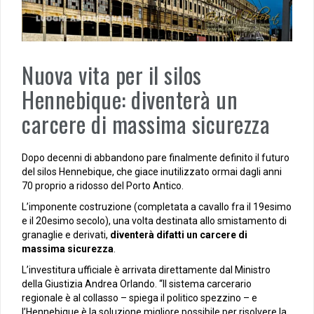
Nuova vita per il silos
Hennebique: diventerà un
carcere di massima sicurezza
Dopo decenni di abbandono pare finalmente definito il futuro
del silos Hennebique, che giace inutilizzato ormai dagli anni
70 proprio a ridosso del Porto Antico.
L’imponente costruzione (completata a cavallo fra il 19esimo
e il 20esimo secolo), una volta destinata allo smistamento di
granaglie e derivati,
diventerà difatti un carcere di
massima sicurezza
.
L’investitura ufficiale è arrivata direttamente dal Ministro
della Giustizia Andrea Orlando. “Il sistema carcerario
regionale è al collasso – spiega il politico spezzino – e
l’Hennebique è la soluzione migliore possibile per risolvere la