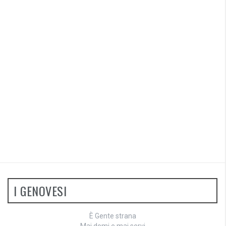
I GENOVESI
È Gente strana
Mai domi e mai servi