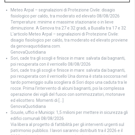
Meteo Arpal – segnalazioni di Protezione Civile: disagio
fisiologico per caldo, tra moderato ed elevato
08/08/2026
Temperature: minime e massime stazionarie o in lieve
diminuzione. A Genova tra 27 e 32 gradi, a Busalla tra 17 e 32
L'articolo Meteo Arpal – segnalazioni di Protezione Civile:
disagio fisiologico per caldo, tra moderato ed elevato proviene
da genovaquotidiana.com.
GenovaQuotidiana
Sori, cade tra gli scogli e finisce in mare: salvata dai bagnanti,
poi recuperata con il verricello
08/08/2026
Sori, cade tra gli scogli e finisce in mare: salvata dai bagnanti,
poi recuperata con il verricello Una donna è stata soccorsa nel
tardo pomeriggio sulla scogliera di Sori dopo una caduta tra le
rocce. Prima l’intervento di alcuni bagnanti, poi la complessa
operazione dei vigili del fuoco con sommozzatori, motonave
ed elicottero. Momenti di […]
GenovaQuotidiana
Scuole, uffici e Municipi: 1,5 milioni per mettere in sicurezza gli
edifici comunali
08/08/2026
Via libera al progetto di fattibilità per gli interventi urgenti sul
patrimonio pubblico. I lavori saranno distribuiti tra il 2026 e il