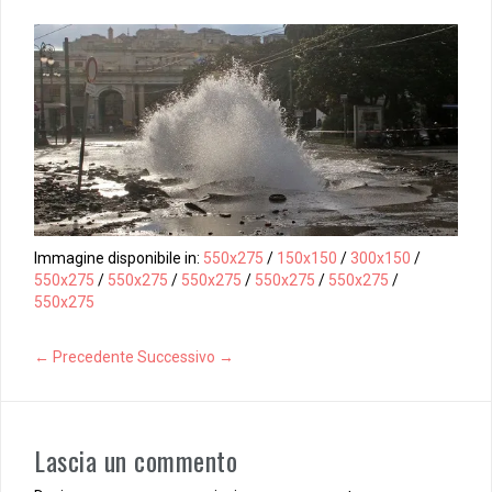
Immagine disponibile in:
550x275
/
150x150
/
300x150
/
550x275
/
550x275
/
550x275
/
550x275
/
550x275
/
550x275
← Precedente
Successivo →
Lascia un commento