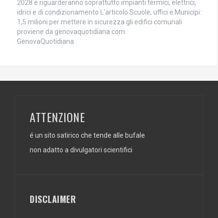
2028 e riguarderanno soprattutto impianti termici, elettrici,
idrici e di condizionamento L'articolo Scuole, uffici e Municipi:
1,5 milioni per mettere in sicurezza gli edifici comunali
proviene da genovaquotidiana.com.
GenovaQuotidiana
ATTENZIONE
é un sito satirico che tende alle bufale
non adatto a divulgatori scientifici
DISCLAIMER