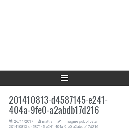
201410813-d4587145-e241-
404a-9fe0-a2abdb17d216
26/11/2017
mattia
Immagine pubblicata in:
201410813-d4587145-e241-404a-9fe0-a2abdb17d216