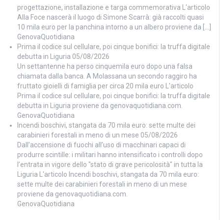
progettazione, installazione e targa commemorativa L'articolo
Alla Foce nascerà il luogo di Simone Scarrà: già raccolti quasi
10 mila euro per la panchina intorno a un albero proviene da […]
GenovaQuotidiana
Prima il codice sul cellulare, poi cinque bonifici: la truffa digitale
debutta in Liguria
05/08/2026
Un settantenne ha perso cinquemila euro dopo una falsa
chiamata dalla banca. A Molassana un secondo raggiro ha
fruttato gioielli di famiglia per circa 20 mila euro L'articolo
Prima il codice sul cellulare, poi cinque bonifici: la truffa digitale
debutta in Liguria proviene da genovaquotidiana.com.
GenovaQuotidiana
Incendi boschivi, stangata da 70 mila euro: sette multe dei
carabinieri forestali in meno di un mese
05/08/2026
Dall’accensione di fuochi all’uso di macchinari capaci di
produrre scintille: i militari hanno intensificato i controlli dopo
l’entrata in vigore dello "stato di grave pericolosità" in tutta la
Liguria L'articolo Incendi boschivi, stangata da 70 mila euro:
sette multe dei carabinieri forestali in meno di un mese
proviene da genovaquotidiana.com.
GenovaQuotidiana