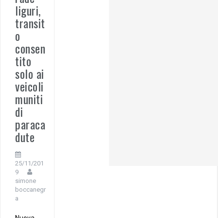
liguri,
transit
o
consen
tito
solo ai
veicoli
muniti
di
paraca
dute
25/11/201
9
simone
boccanegr
a