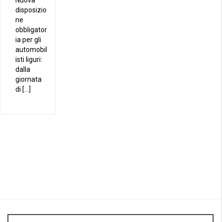
Nuova
disposizio
ne
obbligator
ia per gli
automobil
isti liguri:
dalla
giornata
di […]