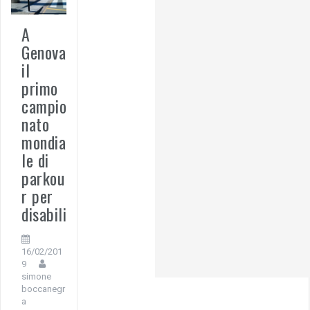
A
Genova
il
primo
campio
nato
mondia
le di
parkou
r per
disabili
16/02/201
9
simone
boccanegr
a