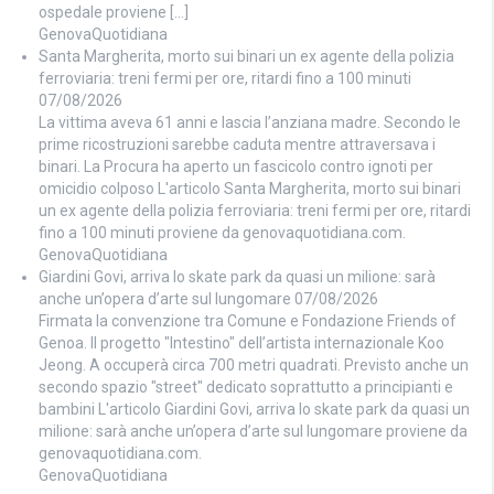
ospedale proviene […]
GenovaQuotidiana
Santa Margherita, morto sui binari un ex agente della polizia
ferroviaria: treni fermi per ore, ritardi fino a 100 minuti
07/08/2026
La vittima aveva 61 anni e lascia l’anziana madre. Secondo le
prime ricostruzioni sarebbe caduta mentre attraversava i
binari. La Procura ha aperto un fascicolo contro ignoti per
omicidio colposo L'articolo Santa Margherita, morto sui binari
un ex agente della polizia ferroviaria: treni fermi per ore, ritardi
fino a 100 minuti proviene da genovaquotidiana.com.
GenovaQuotidiana
Giardini Govi, arriva lo skate park da quasi un milione: sarà
anche un’opera d’arte sul lungomare
07/08/2026
Firmata la convenzione tra Comune e Fondazione Friends of
Genoa. Il progetto "Intestino" dell’artista internazionale Koo
Jeong. A occuperà circa 700 metri quadrati. Previsto anche un
secondo spazio "street" dedicato soprattutto a principianti e
bambini L'articolo Giardini Govi, arriva lo skate park da quasi un
milione: sarà anche un’opera d’arte sul lungomare proviene da
genovaquotidiana.com.
GenovaQuotidiana