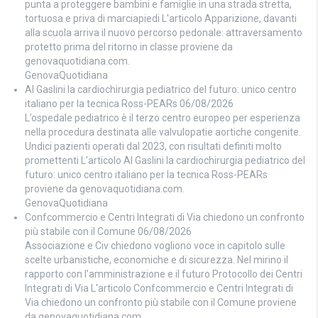
punta a proteggere bambini e famiglie in una strada stretta,
tortuosa e priva di marciapiedi L'articolo Apparizione, davanti
alla scuola arriva il nuovo percorso pedonale: attraversamento
protetto prima del ritorno in classe proviene da
genovaquotidiana.com.
GenovaQuotidiana
Al Gaslini la cardiochirurgia pediatrico del futuro: unico centro
italiano per la tecnica Ross-PEARs
06/08/2026
L’ospedale pediatrico è il terzo centro europeo per esperienza
nella procedura destinata alle valvulopatie aortiche congenite.
Undici pazienti operati dal 2023, con risultati definiti molto
promettenti L'articolo Al Gaslini la cardiochirurgia pediatrico del
futuro: unico centro italiano per la tecnica Ross-PEARs
proviene da genovaquotidiana.com.
GenovaQuotidiana
Confcommercio e Centri Integrati di Via chiedono un confronto
più stabile con il Comune
06/08/2026
Associazione e Civ chiedono vogliono voce in capitolo sulle
scelte urbanistiche, economiche e di sicurezza. Nel mirino il
rapporto con l’amministrazione e il futuro Protocollo dei Centri
Integrati di Via L'articolo Confcommercio e Centri Integrati di
Via chiedono un confronto più stabile con il Comune proviene
da genovaquotidiana.com.