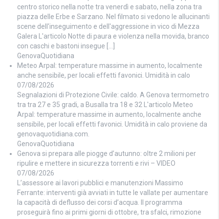
centro storico nella notte tra venerdì e sabato, nella zona tra
piazza delle Erbe e Sarzano. Nel filmato si vedono le allucinanti
scene dell'inseguimento e dell'aggressione in vico di Mezza
Galera L'articolo Notte di paura e violenza nella movida, branco
con caschi e bastoni insegue […]
GenovaQuotidiana
Meteo Arpal: temperature massime in aumento, localmente
anche sensibile, per locali effetti favonici. Umidità in calo
07/08/2026
Segnalazioni di Protezione Civile: caldo. A Genova termometro
tra tra 27 e 35 gradi, a Busalla tra 18 e 32 L'articolo Meteo
Arpal: temperature massime in aumento, localmente anche
sensibile, per locali effetti favonici. Umidità in calo proviene da
genovaquotidiana.com.
GenovaQuotidiana
Genova si prepara alle piogge d’autunno: oltre 2 milioni per
ripulire e mettere in sicurezza torrenti e rivi – VIDEO
07/08/2026
L’assessore ai lavori pubblici e manutenzioni Massimo
Ferrante: interventi già avviati in tutte le vallate per aumentare
la capacità di deflusso dei corsi d’acqua. Il programma
proseguirà fino ai primi giorni di ottobre, tra sfalci, rimozione