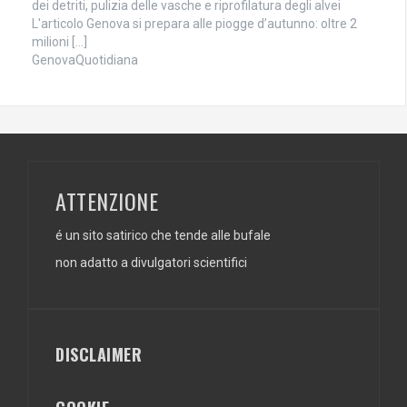
dei detriti, pulizia delle vasche e riprofilatura degli alvei
L'articolo Genova si prepara alle piogge d’autunno: oltre 2
milioni […]
GenovaQuotidiana
ATTENZIONE
é un sito satirico che tende alle bufale
non adatto a divulgatori scientifici
DISCLAIMER