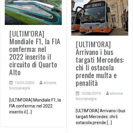
[ULTIM’ORA]
Mondiale F1, la FIA
[ULTIM’ORA]
conferma: nel
Arrivano i bus
2022 inserito il
targati Mercedes:
circuito di Quarto
chi li ostacola
Alto
prende multa e
penalità
15/01/2020
simone
boccanegra
10/06/2019
simone
boccanegra
[ULTIM’ORA] Mondiale F1, la
FIA conferma: nel 2022
[ULTIM’ORA] Arrivano i bus
inserito il […]
targati Mercedes: chi li
ostacola prende […]