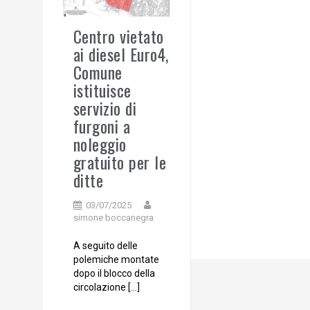
Centro vietato
ai diesel Euro4,
Comune
istituisce
servizio di
furgoni a
noleggio
gratuito per le
ditte
03/07/2025
simone boccanegra
A seguito delle
polemiche montate
dopo il blocco della
circolazione […]