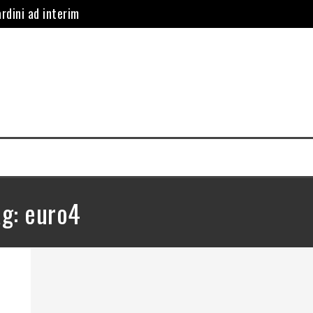
rdini ad interim
 istituisce servizio di furgoni a noleggio gratuito per le ditt
lla Sampdoria il campo “Signorini” di Pegli
 programma sul trasporto pubblico: “Tutti gli autisti dovranno e
indaco, Ilaria Salis barricata dentro Palazzo Tursi
nzate per l’arrivo dell’americana Walmart
ag:
euro4