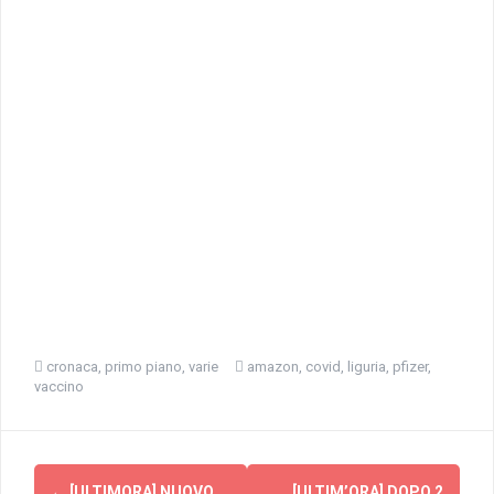
cronaca
,
primo piano
,
varie
amazon
,
covid
,
liguria
,
pfizer
,
vaccino
Navigazione
←
[ULTIMORA] NUOVO
[ULTIM’ORA] DOPO 2