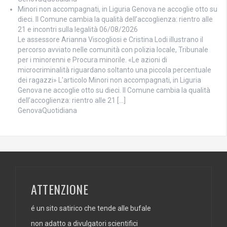
Minori non accompagnati, in Liguria Genova ne accoglie otto su
dieci. Il Comune cambia la qualità dell’accoglienza: rientro alle
21 e incontri sulla legalità
06/08/2026
Le assessore Arianna Viscogliosi e Cristina Lodi illustrano il
percorso avviato nelle comunità con polizia locale, Tribunale
per i minorenni e Procura minorile. «Le azioni di
microcriminalità riguardano soltanto una piccola percentuale
dei ragazzi» L'articolo Minori non accompagnati, in Liguria
Genova ne accoglie otto su dieci. Il Comune cambia la qualità
dell’accoglienza: rientro alle 21 […]
GenovaQuotidiana
ATTENZIONE
é un sito satirico che tende alle bufale
non adatto a divulgatori scientifici