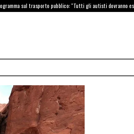
indaco, Ilaria Salis barricata dentro Palazzo Tursi
nzate per l’arrivo dell’americana Walmart
rdini ad interim
 istituisce servizio di furgoni a noleggio gratuito per le ditt
lla Sampdoria il campo “Signorini” di Pegli
 programma sul trasporto pubblico: “Tutti gli autisti dovranno e