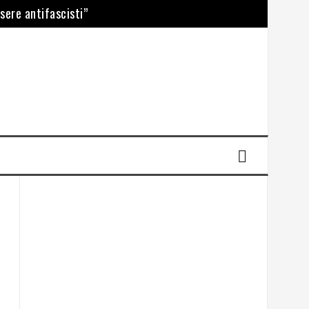
e
ssere antifascisti”