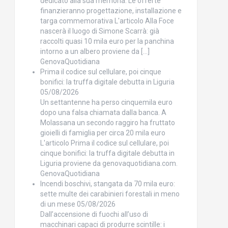
dedicato alla sua memoria. Le offerte
finanzieranno progettazione, installazione e
targa commemorativa L'articolo Alla Foce
nascerà il luogo di Simone Scarrà: già
raccolti quasi 10 mila euro per la panchina
intorno a un albero proviene da […]
GenovaQuotidiana
Prima il codice sul cellulare, poi cinque
bonifici: la truffa digitale debutta in Liguria
05/08/2026
Un settantenne ha perso cinquemila euro
dopo una falsa chiamata dalla banca. A
Molassana un secondo raggiro ha fruttato
gioielli di famiglia per circa 20 mila euro
L'articolo Prima il codice sul cellulare, poi
cinque bonifici: la truffa digitale debutta in
Liguria proviene da genovaquotidiana.com.
GenovaQuotidiana
Incendi boschivi, stangata da 70 mila euro:
sette multe dei carabinieri forestali in meno
di un mese
05/08/2026
Dall’accensione di fuochi all’uso di
macchinari capaci di produrre scintille: i