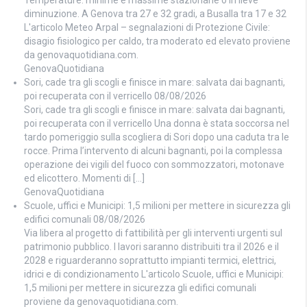
Temperature: minime e massime stazionarie o in lieve
diminuzione. A Genova tra 27 e 32 gradi, a Busalla tra 17 e 32
L'articolo Meteo Arpal – segnalazioni di Protezione Civile:
disagio fisiologico per caldo, tra moderato ed elevato proviene
da genovaquotidiana.com.
GenovaQuotidiana
Sori, cade tra gli scogli e finisce in mare: salvata dai bagnanti,
poi recuperata con il verricello
08/08/2026
Sori, cade tra gli scogli e finisce in mare: salvata dai bagnanti,
poi recuperata con il verricello Una donna è stata soccorsa nel
tardo pomeriggio sulla scogliera di Sori dopo una caduta tra le
rocce. Prima l’intervento di alcuni bagnanti, poi la complessa
operazione dei vigili del fuoco con sommozzatori, motonave
ed elicottero. Momenti di […]
GenovaQuotidiana
Scuole, uffici e Municipi: 1,5 milioni per mettere in sicurezza gli
edifici comunali
08/08/2026
Via libera al progetto di fattibilità per gli interventi urgenti sul
patrimonio pubblico. I lavori saranno distribuiti tra il 2026 e il
2028 e riguarderanno soprattutto impianti termici, elettrici,
idrici e di condizionamento L'articolo Scuole, uffici e Municipi:
1,5 milioni per mettere in sicurezza gli edifici comunali
proviene da genovaquotidiana.com.