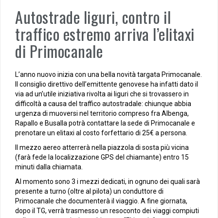
Autostrade liguri, contro il
traffico estremo arriva l’elitaxi
di Primocanale
L’anno nuovo inizia con una bella novità targata Primocanale.
Il consiglio direttivo dell’emittente genovese ha infatti dato il
via ad un’utile iniziativa rivolta ai liguri che si trovassero in
difficoltà a causa del traffico autostradale: chiunque abbia
urgenza di muoversi nel territorio compreso fra Albenga,
Rapallo e Busalla potrà contattare la sede di Primocanale e
prenotare un elitaxi al costo forfettario di 25€ a persona.
Il mezzo aereo atterrerà nella piazzola di sosta più vicina
(farà fede la localizzazione GPS del chiamante) entro 15
minuti dalla chiamata.
Al momento sono 3 i mezzi dedicati, in ognuno dei quali sarà
presente a turno (oltre al pilota) un conduttore di
Primocanale che documenterà il viaggio. A fine giornata,
dopo il TG, verrà trasmesso un resoconto dei viaggi compiuti