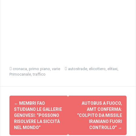
cronaca
,
primo piano
,
varie
autostrade
,
elicottero
,
elitaxi
,
Primocanale
,
traffico
Navigazione
←
MEMBRI FAO
AUTOBUS A FUOCO,
articolo
STUDIANO LE GALLERIE
AMT CONFERMA:
GENOVESI: “POSSONO
“COLPITO DA MISSILE
RISOLVERE LA SICCITÀ
IRANIANO FUORI
NEL MONDO”
CONTROLLO”
→