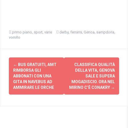
primo piano
,
sport
,
varie
derby
,
ferraris
,
Genoa
,
sampdoria
,
vomito
Navigazione
←
BUS GRATUITI, AMT
CLASSIFICA QUALITÀ
articolo
RIMBORSA GLI
DELLA VITA, GENOVA
ABBONATI CON UNA
SALE E SUPERA
GITA IN NAVEBUS AD
MOGADISCIO. ORA NEL
AMMIRARE LE ORCHE
MIRINO C’È CONAKRY
→