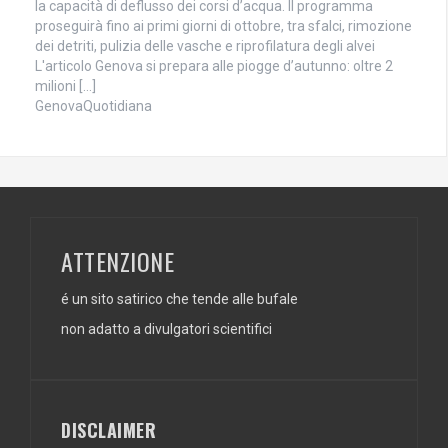
la capacità di deflusso dei corsi d’acqua. Il programma
proseguirà fino ai primi giorni di ottobre, tra sfalci, rimozione
dei detriti, pulizia delle vasche e riprofilatura degli alvei
L'articolo Genova si prepara alle piogge d’autunno: oltre 2
milioni […]
GenovaQuotidiana
ATTENZIONE
é un sito satirico che tende alle bufale
non adatto a divulgatori scientifici
DISCLAIMER