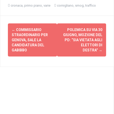
cronaca
,
primo piano
,
varie
cornigliano
,
smog
,
traffico
Navigazione
←
COMMISSARIO
POLEMICA SU VIA 30
articolo
STRAORDINARIO PER
GIUGNO, MOZIONE DEL
GENOVA, SALE LA
PD: “SIA VIETATA AGLI
CANDIDATURA DEL
ELETTORI DI
GABIBBO
DESTRA”
→