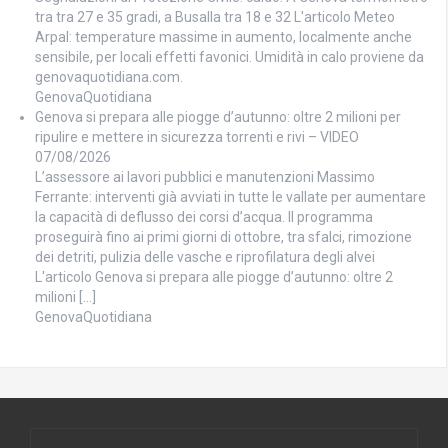
tra tra 27 e 35 gradi, a Busalla tra 18 e 32 L'articolo Meteo
Arpal: temperature massime in aumento, localmente anche
sensibile, per locali effetti favonici. Umidità in calo proviene da
genovaquotidiana.com.
GenovaQuotidiana
Genova si prepara alle piogge d’autunno: oltre 2 milioni per
ripulire e mettere in sicurezza torrenti e rivi – VIDEO
07/08/2026
L’assessore ai lavori pubblici e manutenzioni Massimo
Ferrante: interventi già avviati in tutte le vallate per aumentare
la capacità di deflusso dei corsi d’acqua. Il programma
proseguirà fino ai primi giorni di ottobre, tra sfalci, rimozione
dei detriti, pulizia delle vasche e riprofilatura degli alvei
L'articolo Genova si prepara alle piogge d’autunno: oltre 2
milioni […]
GenovaQuotidiana