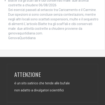
Blatte tra gli scaffali e cibi conservati male: due attività
costrette a chiudere
06/08/2026
Sei esercizi passati al setaccio tra Caricamento e il Carmine.
Due ispezioni si sono concluse senza contestazioni, mentre
negli altri locali sono scattati sospensioni, multe e il sequestro
di alimenti L'articolo Blatte tra gli scaffali e cibi conservati
male: due attività costrette a chiudere proviene da
genovaquotidiana.com.
GenovaQuotidiana
ATTENZIONE
é un sito satirico che tende alle bufale
non adatto a divulgatori scientifici