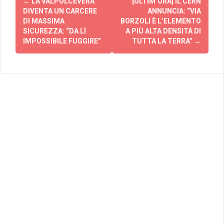
←
LA VALPOLCEVERA
[ULTIM’ORA] IL CERN
articolo
DIVENTA UN CARCERE
ANNUNCIA: “VIA
DI MASSIMA
BORZOLI È L’ELEMENTO
SICUREZZA: “DA LÌ
A PIÙ ALTA DENSITÀ DI
IMPOSSIBILE FUGGIRE”
TUTTA LA TERRA”
→