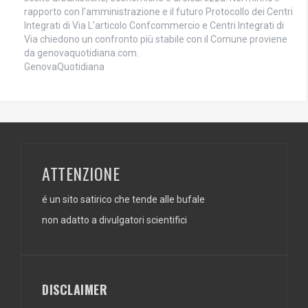
rapporto con l’amministrazione e il futuro Protocollo dei Centri
Integrati di Via L'articolo Confcommercio e Centri Integrati di
Via chiedono un confronto più stabile con il Comune proviene
da genovaquotidiana.com.
GenovaQuotidiana
ATTENZIONE
é un sito satirico che tende alle bufale
non adatto a divulgatori scientifici
DISCLAIMER