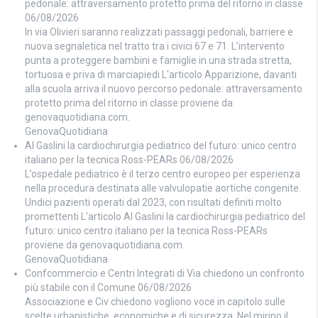
pedonale: attraversamento protetto prima del ritorno in classe
06/08/2026
In via Olivieri saranno realizzati passaggi pedonali, barriere e
nuova segnaletica nel tratto tra i civici 67 e 71. L’intervento
punta a proteggere bambini e famiglie in una strada stretta,
tortuosa e priva di marciapiedi L'articolo Apparizione, davanti
alla scuola arriva il nuovo percorso pedonale: attraversamento
protetto prima del ritorno in classe proviene da
genovaquotidiana.com.
GenovaQuotidiana
Al Gaslini la cardiochirurgia pediatrico del futuro: unico centro
italiano per la tecnica Ross-PEARs
06/08/2026
L’ospedale pediatrico è il terzo centro europeo per esperienza
nella procedura destinata alle valvulopatie aortiche congenite.
Undici pazienti operati dal 2023, con risultati definiti molto
promettenti L'articolo Al Gaslini la cardiochirurgia pediatrico del
futuro: unico centro italiano per la tecnica Ross-PEARs
proviene da genovaquotidiana.com.
GenovaQuotidiana
Confcommercio e Centri Integrati di Via chiedono un confronto
più stabile con il Comune
06/08/2026
Associazione e Civ chiedono vogliono voce in capitolo sulle
scelte urbanistiche, economiche e di sicurezza. Nel mirino il