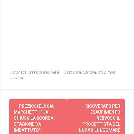
cronaca
,
primo piano
,
varie
crociera
,
Genova
,
MSC
,
msc
seaview
Navigazione
←
PREZIOSI ELOGIA
RICOVERATO PER
articolo
MARCHETTI: “HA
ESAURIMENTO
CHIUSO LA SCORSA
NERVOSO IL
STAGIONE DA
PROGETTISTA DEL
IMBATTUTO”
NUOVO LUNGOMARE