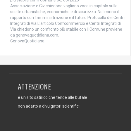
Associazione e Civ chiedono vogliono voce in capitolo sulle
scelte urbanistiche, economiche e di sicurezza. Nel mirino il
rapporto con l’amministrazione e il futuro Protocollo dei Centri
Integrati di Via L'articolo Confcommercio e Centri Integrati di
Via chiedono un confronto più stabile con il Comune proviene
da genovaquotidiana.com.
GenovaQuotidiana
ATTENZIONE
é un sito satirico che tende alle bufale
non adatto a divulgatori scientifici