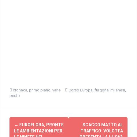
cronaca
,
primo piano
,
varie
Corso Europa
,
furgone
,
milanesi
,
pesto
Navigazione
←
EUROFLORA, PRONTE
SCACCO MATTO AL
articolo
LE AMBIENTAZIONI PER
TRAFFICO: VOLOTEA
LE NINFEE NEL
PRESENTA LA NUOVA