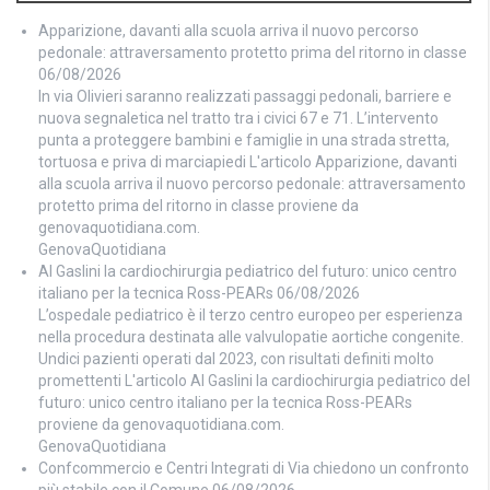
Apparizione, davanti alla scuola arriva il nuovo percorso
pedonale: attraversamento protetto prima del ritorno in classe
06/08/2026
In via Olivieri saranno realizzati passaggi pedonali, barriere e
nuova segnaletica nel tratto tra i civici 67 e 71. L’intervento
punta a proteggere bambini e famiglie in una strada stretta,
tortuosa e priva di marciapiedi L'articolo Apparizione, davanti
alla scuola arriva il nuovo percorso pedonale: attraversamento
protetto prima del ritorno in classe proviene da
genovaquotidiana.com.
GenovaQuotidiana
Al Gaslini la cardiochirurgia pediatrico del futuro: unico centro
italiano per la tecnica Ross-PEARs
06/08/2026
L’ospedale pediatrico è il terzo centro europeo per esperienza
nella procedura destinata alle valvulopatie aortiche congenite.
Undici pazienti operati dal 2023, con risultati definiti molto
promettenti L'articolo Al Gaslini la cardiochirurgia pediatrico del
futuro: unico centro italiano per la tecnica Ross-PEARs
proviene da genovaquotidiana.com.
GenovaQuotidiana
Confcommercio e Centri Integrati di Via chiedono un confronto
più stabile con il Comune
06/08/2026